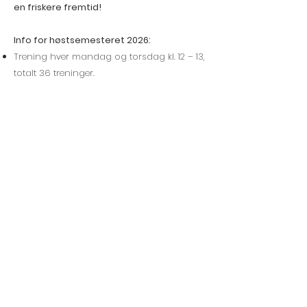
en friskere fremtid!
Info for høstsemesteret 2026:
Trening hver mandag og torsdag kl. 12 – 13,
totalt 36 treninger.
Oppstart er mandag 17. august og siste
trening dette semesteret er torsdag 17.
desember.
Pris: kr. 3240,- for fri tilgang til alle treninger
gjennom høsten.
Drop-in er mulig til kr. 125,- per time.
Liten gruppe (maks 10 personer) sikrer god
oppfølging fra treneren.
Vi tilbyr 2 stk. gratis prøvetimer; ved
interesse, ta kontakt på
post@crossfitgrimstad.no